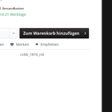
k
l. Versandkosten
 14-21 Werktage
Zum
Warenkorb hinzufügen
Hinzugefügt
hen
Merken
Empfehlen
ccbb_1816_rot