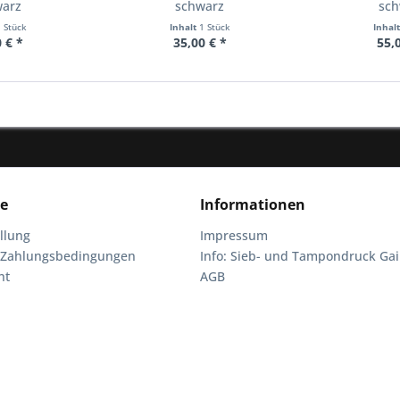
warz
schwarz
sch
1 Stück
Inhalt
1 Stück
Inhal
 € *
35,00 € *
55,
ce
Informationen
llung
Impressum
 Zahlungsbedingungen
Info: Sieb- und Tampondruck Gai
ht
AGB