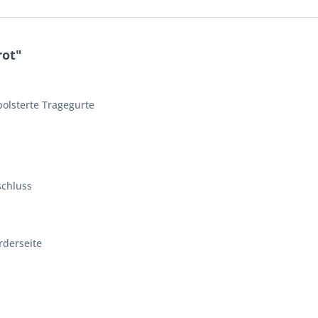
rot"
olsterte Tragegurte
schluss
rderseite