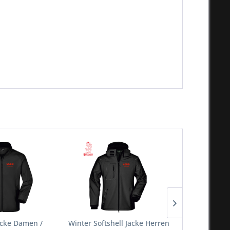
Jacke Damen /
Winter Softshell Jacke Herren
Heavy Ho