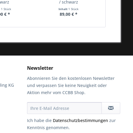
warz
/ schwarz
sc
t
1 Stück
Inhalt
1 Stück
Inha
00 € *
89,00 € *
39
Newsletter
Abonnieren Sie den kostenlosen Newsletter
ling KG
und verpassen Sie keine Neuigkeit oder
Aktion mehr vom CCBB Shop.
Ich habe die
Datenschutzbestimmungen
zur
Kenntnis genommen.